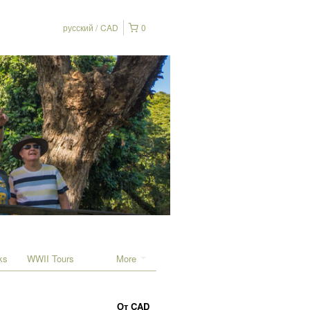
русский
CAD
0
ks
WWII Tours
More
От
CAD