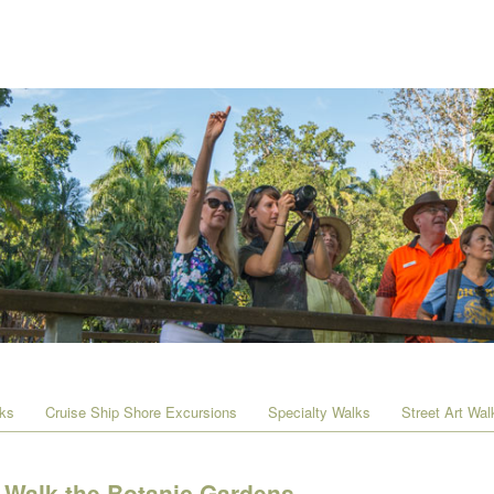
lks
Cruise Ship Shore Excursions
Specialty Walks
Street Art Wal
Walk the Botanic Gardens