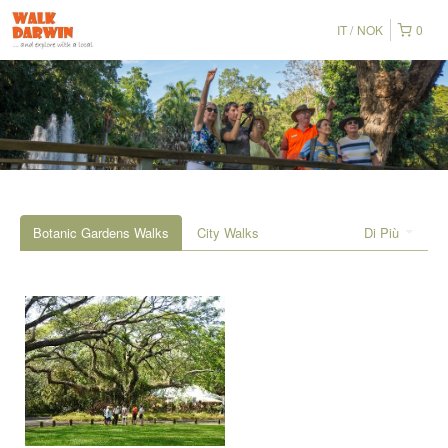
IT
NOK
0
Botanic Gardens Walks
City Walks
Di Più