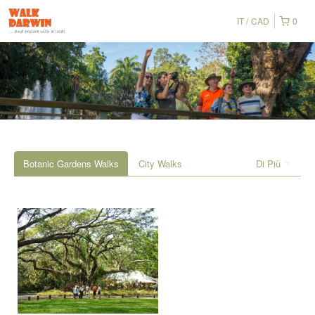
IT
CAD
0
Botanic Gardens Walks
City Walks
Di Più